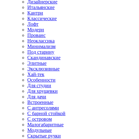
Дизайнерские
Итальянские
Кантри
Классические
Лофт
Модерн
Прованс
Неоклассика
Минимализм
Под старину
Скандинавские
Элитные
Эксклюзивные
Хай-тек
Особенности
Для студии
Для хрущевки
Для дачи
Встроенные
С антресолями
С барной стойкой
С островом
Малогабаритные
Модульные
Скрытые ручки