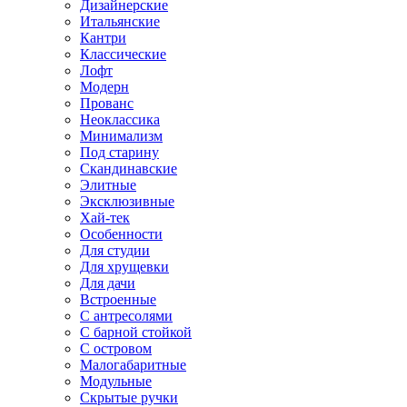
Дизайнерские
Итальянские
Кантри
Классические
Лофт
Модерн
Прованс
Неоклассика
Минимализм
Под старину
Скандинавские
Элитные
Эксклюзивные
Хай-тек
Особенности
Для студии
Для хрущевки
Для дачи
Встроенные
С антресолями
С барной стойкой
С островом
Малогабаритные
Модульные
Скрытые ручки