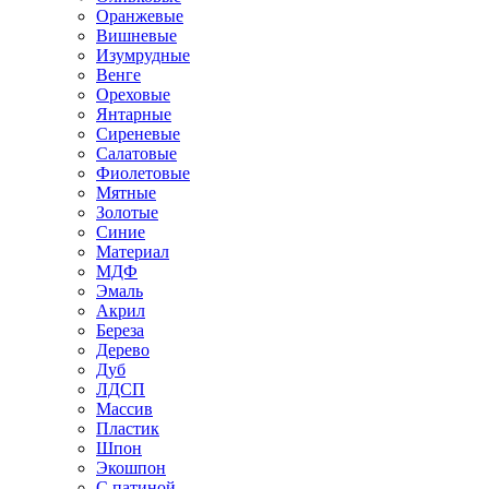
Оранжевые
Вишневые
Изумрудные
Венге
Ореховые
Янтарные
Сиреневые
Салатовые
Фиолетовые
Мятные
Золотые
Синие
Материал
МДФ
Эмаль
Акрил
Береза
Дерево
Дуб
ЛДСП
Массив
Пластик
Шпон
Экошпон
С патиной