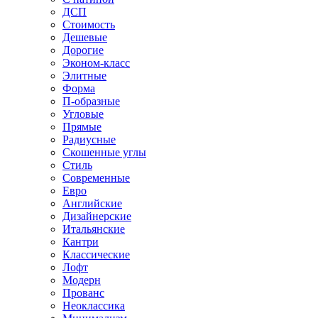
ДСП
Стоимость
Дешевые
Дорогие
Эконом-класс
Элитные
Форма
П-образные
Угловые
Прямые
Радиусные
Скошенные углы
Стиль
Современные
Евро
Английские
Дизайнерские
Итальянские
Кантри
Классические
Лофт
Модерн
Прованс
Неоклассика