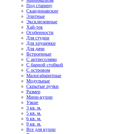
Минимализм
Под старину
Скандинавские
Элитные
Эксклюзивные
Хай-тек
Особенности
Для студии
Для хрущевки
Для дачи
Встроенные
С антресолями
С барной стойкой
С островом
Малогабаритные
Модульные
Скрытые ручки
Размер
Мини-кухни
Узкие
3 кв. м.
5 кв. м.
6 кв. м.
9 кв. м.
Все для кухни