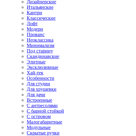
Дизайнерские
Итальянские
Кантри
Классические
Лофт
Модерн
Прованс
Неоклассика
Минимализм
Под старину
Скандинавские
Элитные
Эксклюзивные
Хай-тек
Особенности
Для студии
Для хрущевки
Для дачи
Встроенные
С антресолями
С барной стойкой
С островом
Малогабаритные
Модульные
Скрытые ручки