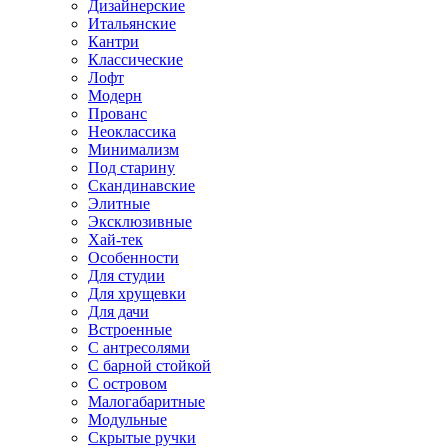
Дизайнерские
Итальянские
Кантри
Классические
Лофт
Модерн
Прованс
Неоклассика
Минимализм
Под старину
Скандинавские
Элитные
Эксклюзивные
Хай-тек
Особенности
Для студии
Для хрущевки
Для дачи
Встроенные
С антресолями
С барной стойкой
С островом
Малогабаритные
Модульные
Скрытые ручки