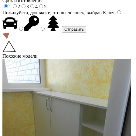
Срок изготовления
1
2
3
4
5
Пожалуйста, докажите, что вы человек, выбрав
Ключ
.
Похожие модели