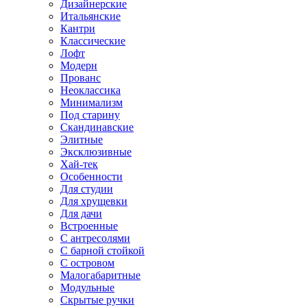
Дизайнерские
Итальянские
Кантри
Классические
Лофт
Модерн
Прованс
Неоклассика
Минимализм
Под старину
Скандинавские
Элитные
Эксклюзивные
Хай-тек
Особенности
Для студии
Для хрущевки
Для дачи
Встроенные
С антресолями
С барной стойкой
С островом
Малогабаритные
Модульные
Скрытые ручки