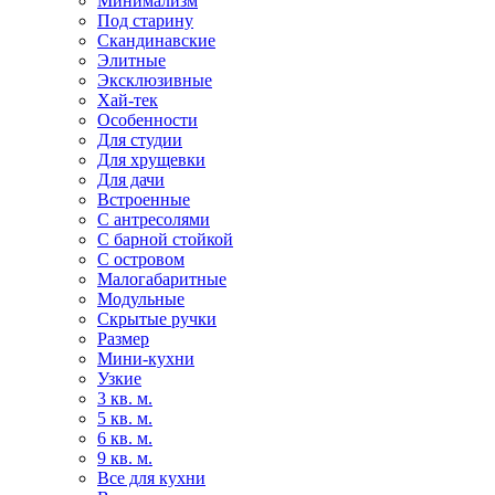
Минимализм
Под старину
Скандинавские
Элитные
Эксклюзивные
Хай-тек
Особенности
Для студии
Для хрущевки
Для дачи
Встроенные
С антресолями
С барной стойкой
С островом
Малогабаритные
Модульные
Скрытые ручки
Размер
Мини-кухни
Узкие
3 кв. м.
5 кв. м.
6 кв. м.
9 кв. м.
Все для кухни