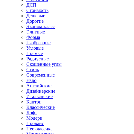
ДСП
Стоимость
Дешевые
Дорогие
Эконом-класс
Элитные
Форма
П-образные
Угловые
Прямые
Радиусные
Скошенные углы
Стиль
Современные
Евро
Английские
Дизайнерские
Итальянские
Кантри
Классические
Лофт
Модерн
Прованс
Неоклассика