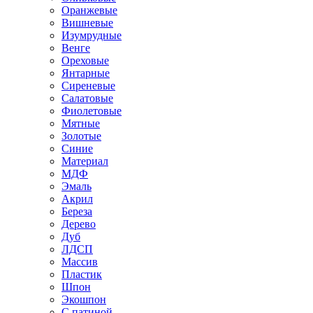
Оранжевые
Вишневые
Изумрудные
Венге
Ореховые
Янтарные
Сиреневые
Салатовые
Фиолетовые
Мятные
Золотые
Синие
Материал
МДФ
Эмаль
Акрил
Береза
Дерево
Дуб
ЛДСП
Массив
Пластик
Шпон
Экошпон
С патиной