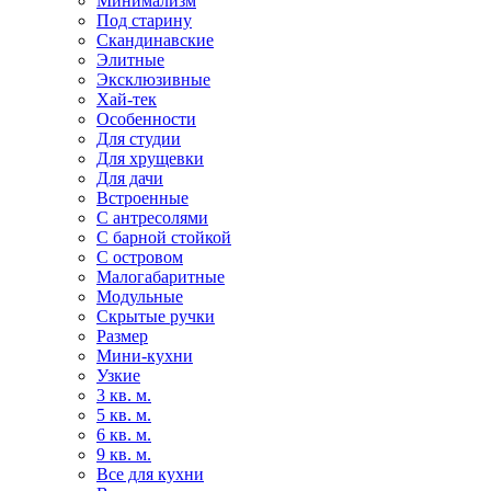
Минимализм
Под старину
Скандинавские
Элитные
Эксклюзивные
Хай-тек
Особенности
Для студии
Для хрущевки
Для дачи
Встроенные
С антресолями
С барной стойкой
С островом
Малогабаритные
Модульные
Скрытые ручки
Размер
Мини-кухни
Узкие
3 кв. м.
5 кв. м.
6 кв. м.
9 кв. м.
Все для кухни