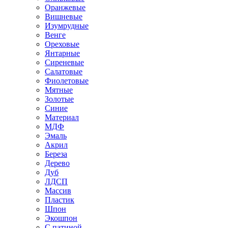
Оранжевые
Вишневые
Изумрудные
Венге
Ореховые
Янтарные
Сиреневые
Салатовые
Фиолетовые
Мятные
Золотые
Синие
Материал
МДФ
Эмаль
Акрил
Береза
Дерево
Дуб
ЛДСП
Массив
Пластик
Шпон
Экошпон
С патиной