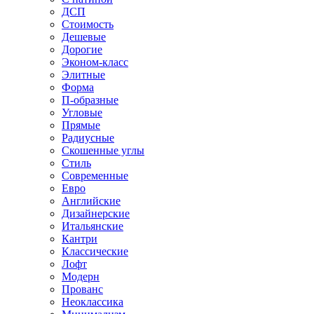
ДСП
Стоимость
Дешевые
Дорогие
Эконом-класс
Элитные
Форма
П-образные
Угловые
Прямые
Радиусные
Скошенные углы
Стиль
Современные
Евро
Английские
Дизайнерские
Итальянские
Кантри
Классические
Лофт
Модерн
Прованс
Неоклассика