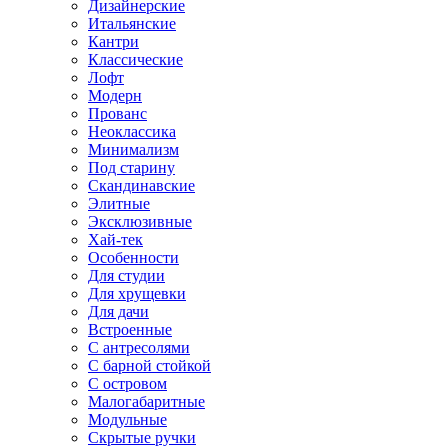
Дизайнерские
Итальянские
Кантри
Классические
Лофт
Модерн
Прованс
Неоклассика
Минимализм
Под старину
Скандинавские
Элитные
Эксклюзивные
Хай-тек
Особенности
Для студии
Для хрущевки
Для дачи
Встроенные
С антресолями
С барной стойкой
С островом
Малогабаритные
Модульные
Скрытые ручки