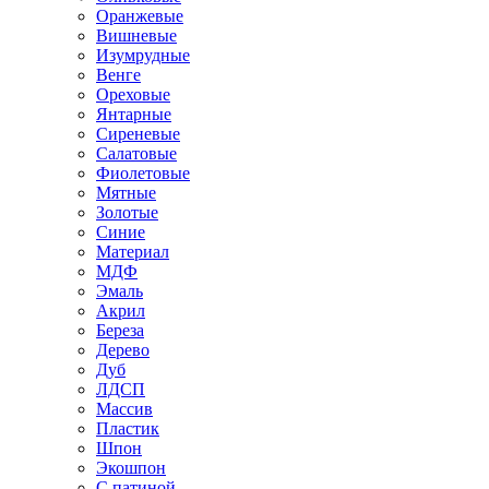
Оранжевые
Вишневые
Изумрудные
Венге
Ореховые
Янтарные
Сиреневые
Салатовые
Фиолетовые
Мятные
Золотые
Синие
Материал
МДФ
Эмаль
Акрил
Береза
Дерево
Дуб
ЛДСП
Массив
Пластик
Шпон
Экошпон
С патиной