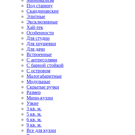
Минимализм
Под старину
Скандинавские
Элитные
Эксклюзивные
Хай-тек
Особенности
Для студии
Для хрущевки
Для дачи
Встроенные
С антресолями
С барной стойкой
С островом
Малогабаритные
Модульные
Скрытые ручки
Размер
Мини-кухни
Узкие
3 кв. м.
5 кв. м.
6 кв. м.
9 кв. м.
Все для кухни