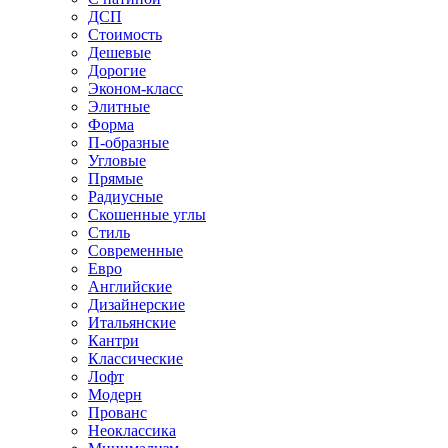
ДСП
Стоимость
Дешевые
Дорогие
Эконом-класс
Элитные
Форма
П-образные
Угловые
Прямые
Радиусные
Скошенные углы
Стиль
Современные
Евро
Английские
Дизайнерские
Итальянские
Кантри
Классические
Лофт
Модерн
Прованс
Неоклассика