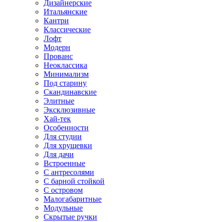
Дизайнерские
Итальянские
Кантри
Классические
Лофт
Модерн
Прованс
Неоклассика
Минимализм
Под старину
Скандинавские
Элитные
Эксклюзивные
Хай-тек
Особенности
Для студии
Для хрущевки
Для дачи
Встроенные
С антресолями
С барной стойкой
С островом
Малогабаритные
Модульные
Скрытые ручки