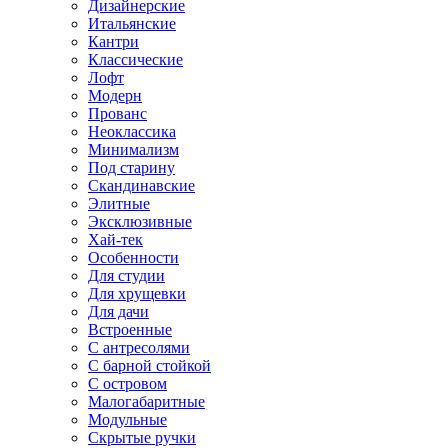
Дизайнерские
Итальянские
Кантри
Классические
Лофт
Модерн
Прованс
Неоклассика
Минимализм
Под старину
Скандинавские
Элитные
Эксклюзивные
Хай-тек
Особенности
Для студии
Для хрущевки
Для дачи
Встроенные
С антресолями
С барной стойкой
С островом
Малогабаритные
Модульные
Скрытые ручки