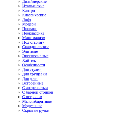
Дизайнерские
Итальянские
Кантри
Классические
Лофт
Модерн
Прованс
Неоклассика
Минимализм
Под старину
Скандинавские
Элитные
Эксклюзивные
Хай-тек
Особенности
Для студии
Для хрущевки
Для дачи
Встроенные
С антресолями
С барной стойкой
С островом
Малогабаритные
Модульные
Скрытые ручки