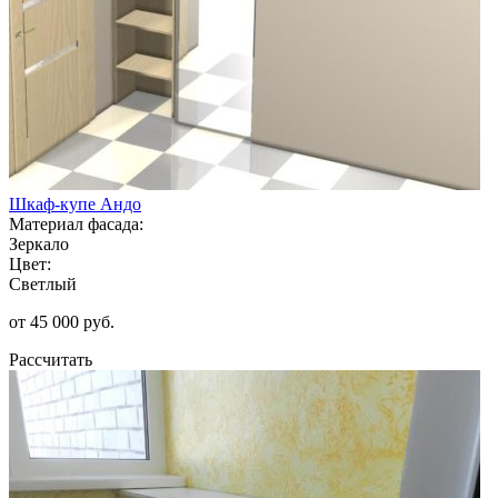
Шкаф-купе Андо
Материал фасада:
Зеркало
Цвет:
Светлый
от 45 000 руб.
Рассчитать