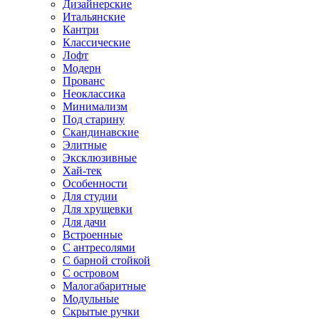
Дизайнерские
Итальянские
Кантри
Классические
Лофт
Модерн
Прованс
Неоклассика
Минимализм
Под старину
Скандинавские
Элитные
Эксклюзивные
Хай-тек
Особенности
Для студии
Для хрущевки
Для дачи
Встроенные
С антресолями
С барной стойкой
С островом
Малогабаритные
Модульные
Скрытые ручки