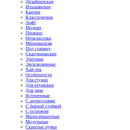
Дизайнерские
Итальянские
Кантри
Классические
Лофт
Модерн
Прованс
Неоклассика
Минимализм
Под старину
Скандинавские
Элитные
Эксклюзивные
Хай-тек
Особенности
Для студии
Для хрущевки
Для дачи
Встроенные
С антресолями
С барной стойкой
С островом
Малогабаритные
Модульные
Скрытые ручки