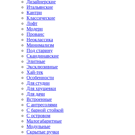
Дизайнерские
Итальянские
Кантри
Классические
Лофт
Модерн
Прованс
Неоклассика
Минимализм
Под старину
Скандинавские
Элитные
Эксклюзивные
Хай-тек
Особенности
Для студии
Для хрущевки
Для дачи
Встроенные
С антресолями
С барной стойкой
С островом
Малогабаритные
Модульные
Скрытые ручки