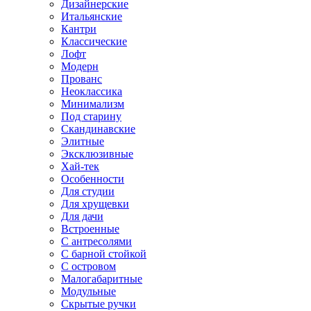
Дизайнерские
Итальянские
Кантри
Классические
Лофт
Модерн
Прованс
Неоклассика
Минимализм
Под старину
Скандинавские
Элитные
Эксклюзивные
Хай-тек
Особенности
Для студии
Для хрущевки
Для дачи
Встроенные
С антресолями
С барной стойкой
С островом
Малогабаритные
Модульные
Скрытые ручки