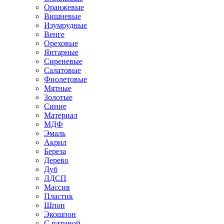
Оранжевые
Вишневые
Изумрудные
Венге
Ореховые
Янтарные
Сиреневые
Салатовые
Фиолетовые
Мятные
Золотые
Синие
Материал
МДФ
Эмаль
Акрил
Береза
Дерево
Дуб
ЛДСП
Массив
Пластик
Шпон
Экошпон
С патиной