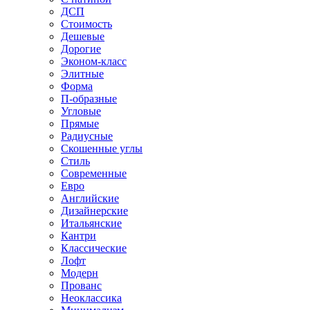
ДСП
Стоимость
Дешевые
Дорогие
Эконом-класс
Элитные
Форма
П-образные
Угловые
Прямые
Радиусные
Скошенные углы
Стиль
Современные
Евро
Английские
Дизайнерские
Итальянские
Кантри
Классические
Лофт
Модерн
Прованс
Неоклассика