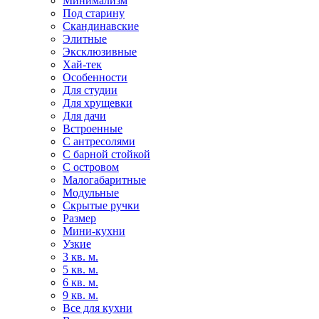
Минимализм
Под старину
Скандинавские
Элитные
Эксклюзивные
Хай-тек
Особенности
Для студии
Для хрущевки
Для дачи
Встроенные
С антресолями
С барной стойкой
С островом
Малогабаритные
Модульные
Скрытые ручки
Размер
Мини-кухни
Узкие
3 кв. м.
5 кв. м.
6 кв. м.
9 кв. м.
Все для кухни