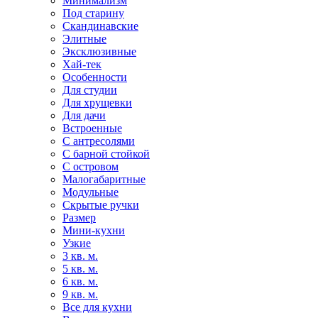
Минимализм
Под старину
Скандинавские
Элитные
Эксклюзивные
Хай-тек
Особенности
Для студии
Для хрущевки
Для дачи
Встроенные
С антресолями
С барной стойкой
С островом
Малогабаритные
Модульные
Скрытые ручки
Размер
Мини-кухни
Узкие
3 кв. м.
5 кв. м.
6 кв. м.
9 кв. м.
Все для кухни