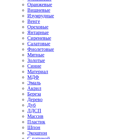
Оранжевые
Вишневые
Изумрудные
Венге
Ореховые
Янтарные
Сиреневые
Салатовые
Фиолетовые
Мятные
Золотые
Синие
Материал
МДФ
Эмаль
Акрил
Береза
Дерево
Дуб
ЛДСП
Массив
Пластик
Шпон
Экошпон
С патиной