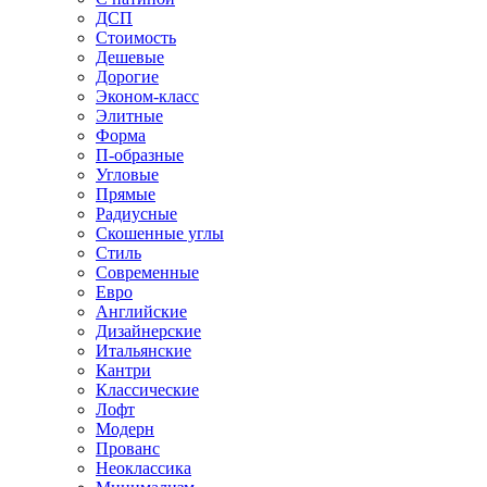
ДСП
Стоимость
Дешевые
Дорогие
Эконом-класс
Элитные
Форма
П-образные
Угловые
Прямые
Радиусные
Скошенные углы
Стиль
Современные
Евро
Английские
Дизайнерские
Итальянские
Кантри
Классические
Лофт
Модерн
Прованс
Неоклассика