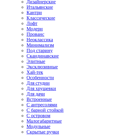
Дизайнерские
Итальянские
Кантри
Классические
Лофт
Модерн
Прованс
Неоклассика
Минимализм
Под старину
Скандинавские
Элитные
Эксклюзивные
Хай-тек
Особенности
Для студии
Для хрущевки
Для дачи
Встроенные
С антресолями
С барной стойкой
С островом
Малогабаритные
Модульные
Скрытые ручки