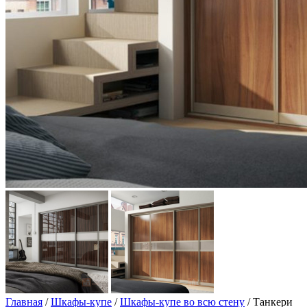
Главная
/
Шкафы-купе
/
Шкафы-купе во всю стену
/ Танкери