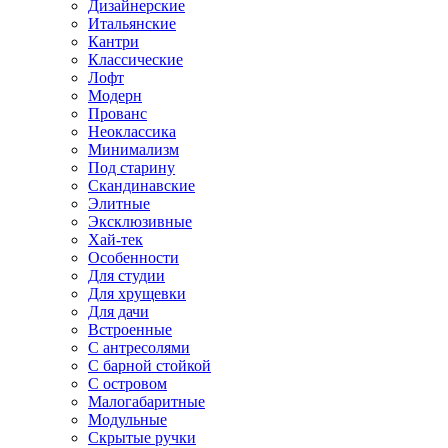
Дизайнерские
Итальянские
Кантри
Классические
Лофт
Модерн
Прованс
Неоклассика
Минимализм
Под старину
Скандинавские
Элитные
Эксклюзивные
Хай-тек
Особенности
Для студии
Для хрущевки
Для дачи
Встроенные
С антресолями
С барной стойкой
С островом
Малогабаритные
Модульные
Скрытые ручки