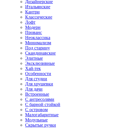
Дизайнерские
Итальянские
Кантри
Классические
Лофт
Модерн
Прованс
Неоклассика
Минимализм
Под старину
Скандинавские
Элитные
Эксклюзивные
Хай-тек
Особенности
Для студии
Для хрущевки
Для дачи
Встроенные
С антресолями
С барной стойкой
С островом
Малогабаритные
Модульные
Скрытые ручки