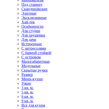
Минимализм
Под старину
Скандинавские
Элитные
Эксклюзивные
Хай-тек
Особенности
Для студии
Для хрущевки
Для дачи
Встроенные
С антресолями
С барной стойкой
С островом
Малогабаритные
Модульные
Скрытые ручки
Размер
Мини-кухни
Узкие
3 кв. м.
5 кв. м.
6 кв. м.
9 кв. м.
Все для кухни