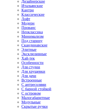
Дизайнерские
Итальянские
Кантри
Классические
Лофт
Модерн
Прованс
Неоклассика
Минимализм
Под старину
Скандинавские
Элитные
Эксклюзивные
Хай-тек
Особенности
Для студии
Для хрущевки
Для дачи
Встроенные
С антресолями
С барной стойкой
С островом
Малогабаритные
Модульные
Скрытые ручки