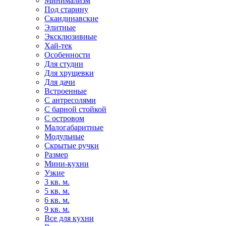
Минимализм
Под старину
Скандинавские
Элитные
Эксклюзивные
Хай-тек
Особенности
Для студии
Для хрущевки
Для дачи
Встроенные
С антресолями
С барной стойкой
С островом
Малогабаритные
Модульные
Скрытые ручки
Размер
Мини-кухни
Узкие
3 кв. м.
5 кв. м.
6 кв. м.
9 кв. м.
Все для кухни