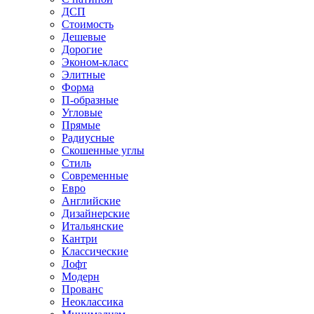
ДСП
Стоимость
Дешевые
Дорогие
Эконом-класс
Элитные
Форма
П-образные
Угловые
Прямые
Радиусные
Скошенные углы
Стиль
Современные
Евро
Английские
Дизайнерские
Итальянские
Кантри
Классические
Лофт
Модерн
Прованс
Неоклассика