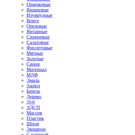
Оранжевые
Вишневые
Изумрудные
Венге
Ореховые
Янтарные
Сиреневые
Салатовые
Фиолетовые
Мятные
Золотые
Синие
Материал
МДФ
Эмаль
Акрил
Береза
Дерево
Дуб
ЛДСП
Массив
Пластик
Шпон
Экошпон
С патиной