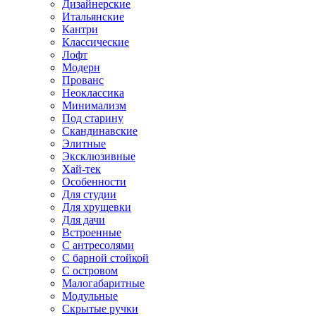
Дизайнерские
Итальянские
Кантри
Классические
Лофт
Модерн
Прованс
Неоклассика
Минимализм
Под старину
Скандинавские
Элитные
Эксклюзивные
Хай-тек
Особенности
Для студии
Для хрущевки
Для дачи
Встроенные
С антресолями
С барной стойкой
С островом
Малогабаритные
Модульные
Скрытые ручки