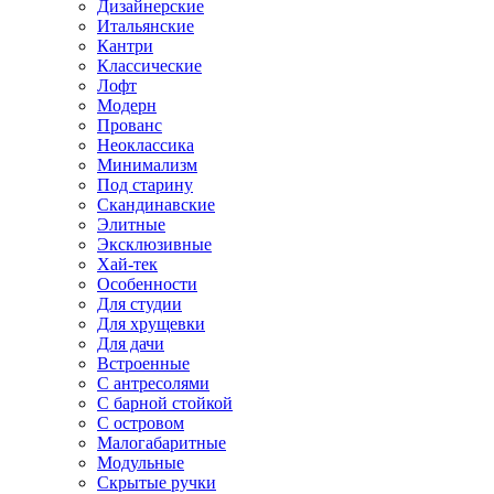
Дизайнерские
Итальянские
Кантри
Классические
Лофт
Модерн
Прованс
Неоклассика
Минимализм
Под старину
Скандинавские
Элитные
Эксклюзивные
Хай-тек
Особенности
Для студии
Для хрущевки
Для дачи
Встроенные
С антресолями
С барной стойкой
С островом
Малогабаритные
Модульные
Скрытые ручки