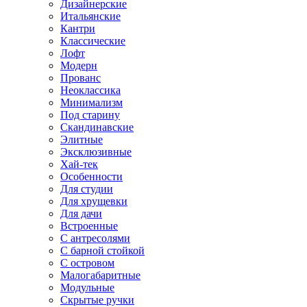
Дизайнерские
Итальянские
Кантри
Классические
Лофт
Модерн
Прованс
Неоклассика
Минимализм
Под старину
Скандинавские
Элитные
Эксклюзивные
Хай-тек
Особенности
Для студии
Для хрущевки
Для дачи
Встроенные
С антресолями
С барной стойкой
С островом
Малогабаритные
Модульные
Скрытые ручки