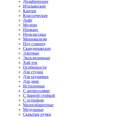
Дизайнерские
Итальянские
Кантри
Классические
Лофт
Модерн
Прованс
Неоклассика
Минимализм
Под старину
Скандинавские
Элитные
Эксклюзивные
Хай-тек
Особенности
Для студии
Для хрущевки
Для дачи
Встроенные
С антресолями
С барной стойкой
С островом
Малогабаритные
Модульные
Скрытые ручки