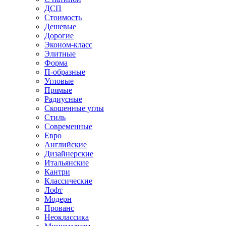
ДСП
Стоимость
Дешевые
Дорогие
Эконом-класс
Элитные
Форма
П-образные
Угловые
Прямые
Радиусные
Скошенные углы
Стиль
Современные
Евро
Английские
Дизайнерские
Итальянские
Кантри
Классические
Лофт
Модерн
Прованс
Неоклассика