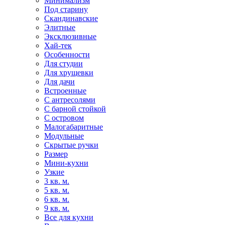
Минимализм
Под старину
Скандинавские
Элитные
Эксклюзивные
Хай-тек
Особенности
Для студии
Для хрущевки
Для дачи
Встроенные
С антресолями
С барной стойкой
С островом
Малогабаритные
Модульные
Скрытые ручки
Размер
Мини-кухни
Узкие
3 кв. м.
5 кв. м.
6 кв. м.
9 кв. м.
Все для кухни