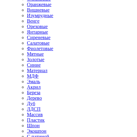
Оранжевые
Вишневые
Изумрудные
Венге
Ореховые
Янтарные
Сиреневые
Салатовые
Фиолетовые
Мятные
Золотые
Синие
Материал
МДФ
Эмаль
Акрил
Береза
Дерево
Дуб
ЛДСП
Массив
Пластик
Шпон
Экошпон
С патиной