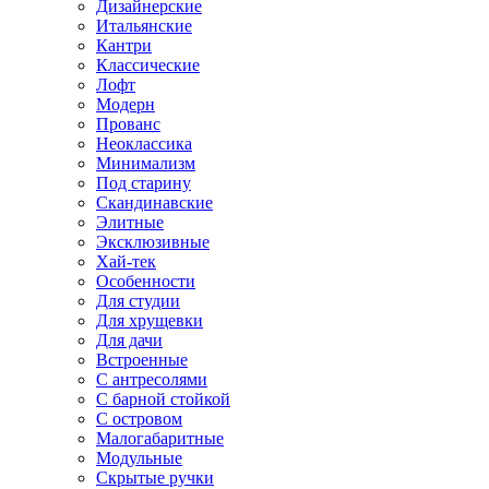
Дизайнерские
Итальянские
Кантри
Классические
Лофт
Модерн
Прованс
Неоклассика
Минимализм
Под старину
Скандинавские
Элитные
Эксклюзивные
Хай-тек
Особенности
Для студии
Для хрущевки
Для дачи
Встроенные
С антресолями
С барной стойкой
С островом
Малогабаритные
Модульные
Скрытые ручки