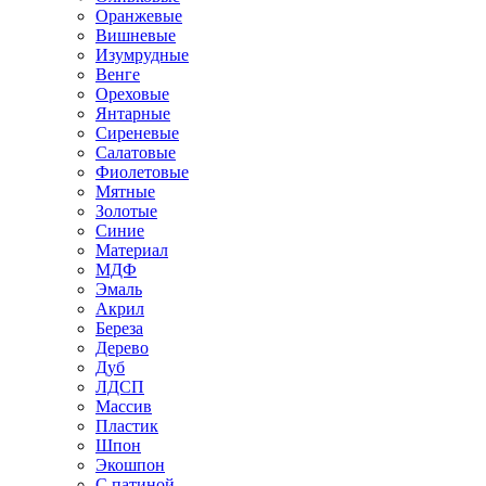
Оранжевые
Вишневые
Изумрудные
Венге
Ореховые
Янтарные
Сиреневые
Салатовые
Фиолетовые
Мятные
Золотые
Синие
Материал
МДФ
Эмаль
Акрил
Береза
Дерево
Дуб
ЛДСП
Массив
Пластик
Шпон
Экошпон
С патиной