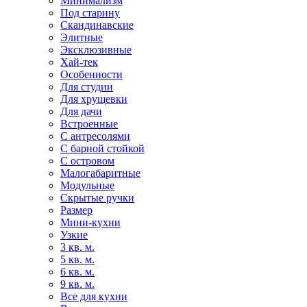
Минимализм
Под старину
Скандинавские
Элитные
Эксклюзивные
Хай-тек
Особенности
Для студии
Для хрущевки
Для дачи
Встроенные
С антресолями
С барной стойкой
С островом
Малогабаритные
Модульные
Скрытые ручки
Размер
Мини-кухни
Узкие
3 кв. м.
5 кв. м.
6 кв. м.
9 кв. м.
Все для кухни