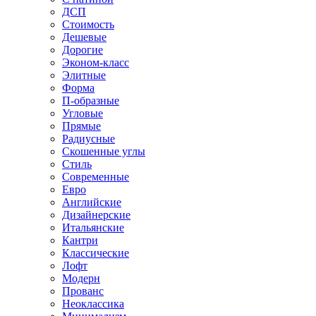
ДСП
Стоимость
Дешевые
Дорогие
Эконом-класс
Элитные
Форма
П-образные
Угловые
Прямые
Радиусные
Скошенные углы
Стиль
Современные
Евро
Английские
Дизайнерские
Итальянские
Кантри
Классические
Лофт
Модерн
Прованс
Неоклассика