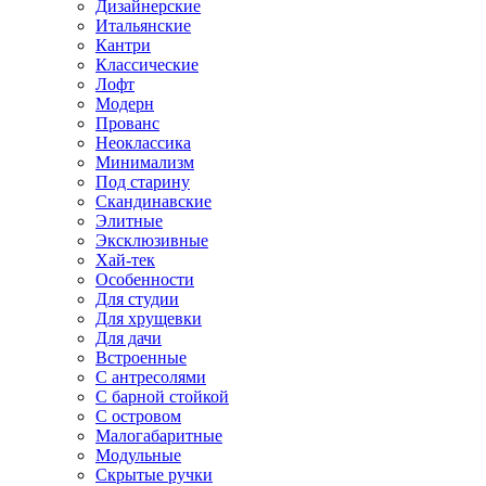
Дизайнерские
Итальянские
Кантри
Классические
Лофт
Модерн
Прованс
Неоклассика
Минимализм
Под старину
Скандинавские
Элитные
Эксклюзивные
Хай-тек
Особенности
Для студии
Для хрущевки
Для дачи
Встроенные
С антресолями
С барной стойкой
С островом
Малогабаритные
Модульные
Скрытые ручки