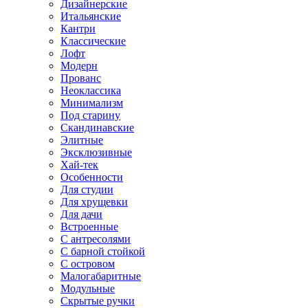
Дизайнерские
Итальянские
Кантри
Классические
Лофт
Модерн
Прованс
Неоклассика
Минимализм
Под старину
Скандинавские
Элитные
Эксклюзивные
Хай-тек
Особенности
Для студии
Для хрущевки
Для дачи
Встроенные
С антресолями
С барной стойкой
С островом
Малогабаритные
Модульные
Скрытые ручки