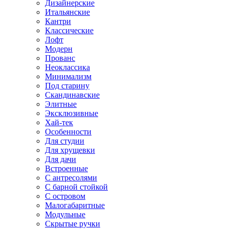
Дизайнерские
Итальянские
Кантри
Классические
Лофт
Модерн
Прованс
Неоклассика
Минимализм
Под старину
Скандинавские
Элитные
Эксклюзивные
Хай-тек
Особенности
Для студии
Для хрущевки
Для дачи
Встроенные
С антресолями
С барной стойкой
С островом
Малогабаритные
Модульные
Скрытые ручки