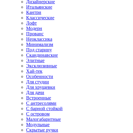
Дизайнерские
Итальянские
Кантри
Классические
Лофт
Модерн
Прованс
Неоклассика
Минимализм
Под старину
Скандинавские
Элитные
Эксклюзивные
Хай-тек
Особенности
Для студии
Для хрущевки
Для дачи
Встроенные
С антресолями
С барной стойкой
С островом
Малогабаритные
Модульные
Скрытые ручки