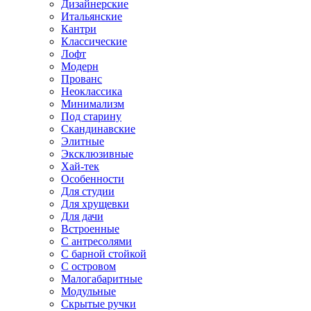
Дизайнерские
Итальянские
Кантри
Классические
Лофт
Модерн
Прованс
Неоклассика
Минимализм
Под старину
Скандинавские
Элитные
Эксклюзивные
Хай-тек
Особенности
Для студии
Для хрущевки
Для дачи
Встроенные
С антресолями
С барной стойкой
С островом
Малогабаритные
Модульные
Скрытые ручки