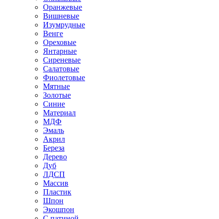
Оранжевые
Вишневые
Изумрудные
Венге
Ореховые
Янтарные
Сиреневые
Салатовые
Фиолетовые
Мятные
Золотые
Синие
Материал
МДФ
Эмаль
Акрил
Береза
Дерево
Дуб
ЛДСП
Массив
Пластик
Шпон
Экошпон
С патиной