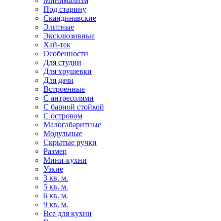
Минимализм
Под старину
Скандинавские
Элитные
Эксклюзивные
Хай-тек
Особенности
Для студии
Для хрущевки
Для дачи
Встроенные
С антресолями
С барной стойкой
С островом
Малогабаритные
Модульные
Скрытые ручки
Размер
Мини-кухни
Узкие
3 кв. м.
5 кв. м.
6 кв. м.
9 кв. м.
Все для кухни