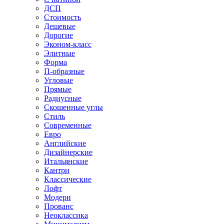
ДСП
Стоимость
Дешевые
Дорогие
Эконом-класс
Элитные
Форма
П-образные
Угловые
Прямые
Радиусные
Скошенные углы
Стиль
Современные
Евро
Английские
Дизайнерские
Итальянские
Кантри
Классические
Лофт
Модерн
Прованс
Неоклассика