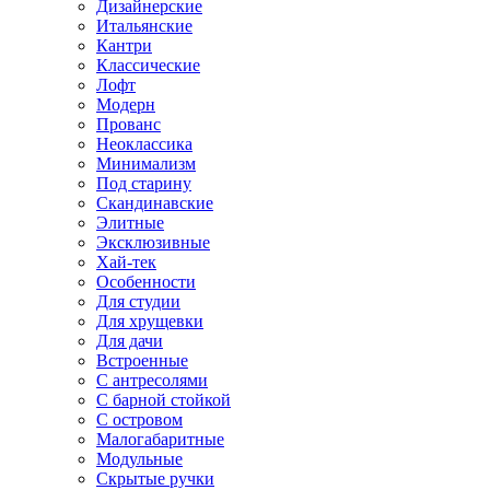
Дизайнерские
Итальянские
Кантри
Классические
Лофт
Модерн
Прованс
Неоклассика
Минимализм
Под старину
Скандинавские
Элитные
Эксклюзивные
Хай-тек
Особенности
Для студии
Для хрущевки
Для дачи
Встроенные
С антресолями
С барной стойкой
С островом
Малогабаритные
Модульные
Скрытые ручки