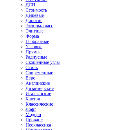
ДСП
Стоимость
Дешевые
Дорогие
Эконом-класс
Элитные
Форма
П-образные
Угловые
Прямые
Радиусные
Скошенные углы
Стиль
Современные
Евро
Английские
Дизайнерские
Итальянские
Кантри
Классические
Лофт
Модерн
Прованс
Неоклассика