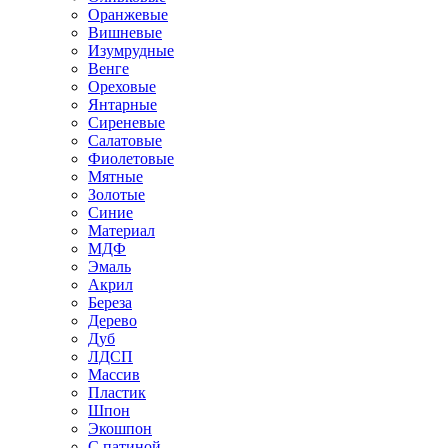
Оранжевые
Вишневые
Изумрудные
Венге
Ореховые
Янтарные
Сиреневые
Салатовые
Фиолетовые
Мятные
Золотые
Синие
Материал
МДФ
Эмаль
Акрил
Береза
Дерево
Дуб
ЛДСП
Массив
Пластик
Шпон
Экошпон
С патиной