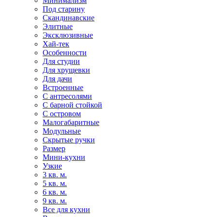
Минимализм
Под старину
Скандинавские
Элитные
Эксклюзивные
Хай-тек
Особенности
Для студии
Для хрущевки
Для дачи
Встроенные
С антресолями
С барной стойкой
С островом
Малогабаритные
Модульные
Скрытые ручки
Размер
Мини-кухни
Узкие
3 кв. м.
5 кв. м.
6 кв. м.
9 кв. м.
Все для кухни