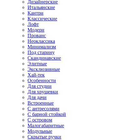
Дизайнерские
Итальянские
Кантри
Классические
Лофт
Модерн
Прованс
Неоклассика
Минимализм
Под старину
Скандинавские
Элитные
Эксклюзивные
Хай-тек
Особенности
Для студии
Для хрущевки
Для дачи
Встроенные
С антресолями
С барной стойкой
С островом
Малогабаритные
Модульные
Скрытые ручки