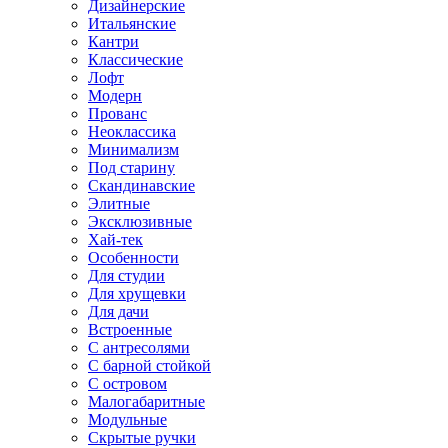
Дизайнерские
Итальянские
Кантри
Классические
Лофт
Модерн
Прованс
Неоклассика
Минимализм
Под старину
Скандинавские
Элитные
Эксклюзивные
Хай-тек
Особенности
Для студии
Для хрущевки
Для дачи
Встроенные
С антресолями
С барной стойкой
С островом
Малогабаритные
Модульные
Скрытые ручки