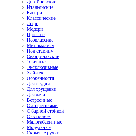
Дизайнерские
Итальянские
Кантри
Классические
Лофт
Модерн
Прованс
Неоклассика
Минимализм
Под старину
Скандинавские
Элитные
Эксклюзивные
Хай-тек
Особенности
Для студии
Для хрущевки
Для дачи
Встроенные
С антресолями
С барной стойкой
С островом
Малогабаритные
Модульные
Скрытые ручки