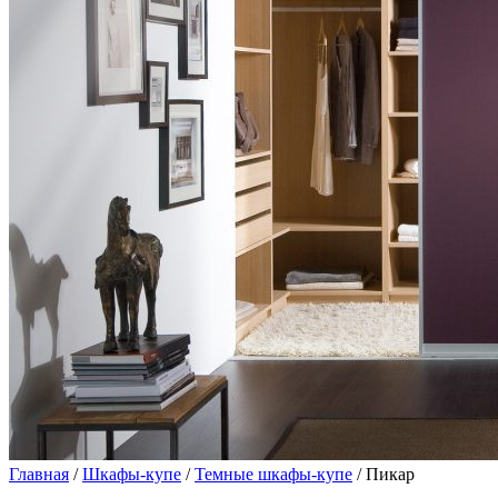
Главная
/
Шкафы-купе
/
Темные шкафы-купе
/ Пикар