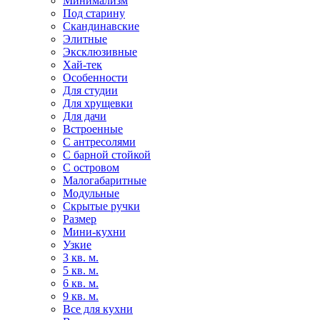
Минимализм
Под старину
Скандинавские
Элитные
Эксклюзивные
Хай-тек
Особенности
Для студии
Для хрущевки
Для дачи
Встроенные
С антресолями
С барной стойкой
С островом
Малогабаритные
Модульные
Скрытые ручки
Размер
Мини-кухни
Узкие
3 кв. м.
5 кв. м.
6 кв. м.
9 кв. м.
Все для кухни