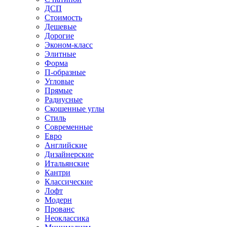
ДСП
Стоимость
Дешевые
Дорогие
Эконом-класс
Элитные
Форма
П-образные
Угловые
Прямые
Радиусные
Скошенные углы
Стиль
Современные
Евро
Английские
Дизайнерские
Итальянские
Кантри
Классические
Лофт
Модерн
Прованс
Неоклассика