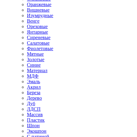
Оранжевые
Вишневые
Изумрудные
Венге
Ореховые
Янтарные
Сиреневые
Салатовые
Фиолетовые
Мятные
Золотые
Синие
Материал
МДФ
Эмаль
Акрил
Береза
Дерево
Дуб
ЛДСП
Массив
Пластик
Шпон
Экошпон
С патиной