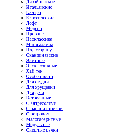
Дизайнерские
Итальянские
Кантри
Классические
Лофт
Модерн
Прованс
Неоклассика
Минимализм
Под старину
Скандинавские
Элитные
Эксклюзивные
Хай-тек
Особенности
Для студии
Для хрущевки
Для дачи
Встроенные
С антресолями
С барной стойкой
С островом
Малогабаритные
Модульные
Скрытые ручки