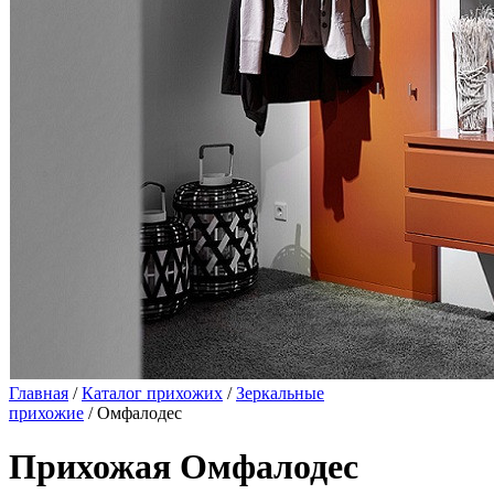
Главная
/
Каталог прихожих
/
Зеркальные
прихожие
/ Омфалодес
Прихожая Омфалодес