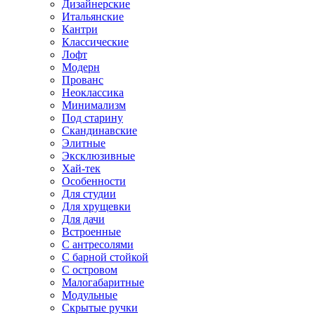
Дизайнерские
Итальянские
Кантри
Классические
Лофт
Модерн
Прованс
Неоклассика
Минимализм
Под старину
Скандинавские
Элитные
Эксклюзивные
Хай-тек
Особенности
Для студии
Для хрущевки
Для дачи
Встроенные
С антресолями
С барной стойкой
С островом
Малогабаритные
Модульные
Скрытые ручки