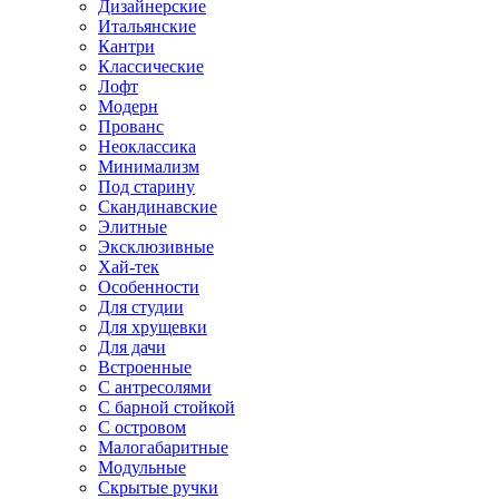
Дизайнерские
Итальянские
Кантри
Классические
Лофт
Модерн
Прованс
Неоклассика
Минимализм
Под старину
Скандинавские
Элитные
Эксклюзивные
Хай-тек
Особенности
Для студии
Для хрущевки
Для дачи
Встроенные
С антресолями
С барной стойкой
С островом
Малогабаритные
Модульные
Скрытые ручки