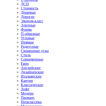
ДСП
Стоимость
Дешевые
Дорогие
Эконом-класс
Элитные
Форма
П-образные
Угловые
Прямые
Радиусные
Скошенные углы
Стиль
Современные
Евро
Английские
Дизайнерские
Итальянские
Кантри
Классические
Лофт
Модерн
Прованс
Неоклассика