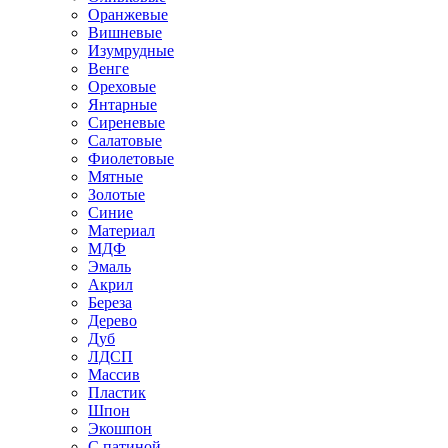
Оранжевые
Вишневые
Изумрудные
Венге
Ореховые
Янтарные
Сиреневые
Салатовые
Фиолетовые
Мятные
Золотые
Синие
Материал
МДФ
Эмаль
Акрил
Береза
Дерево
Дуб
ЛДСП
Массив
Пластик
Шпон
Экошпон
С патиной