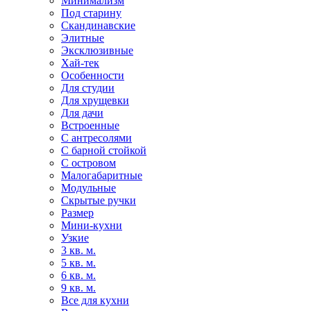
Минимализм
Под старину
Скандинавские
Элитные
Эксклюзивные
Хай-тек
Особенности
Для студии
Для хрущевки
Для дачи
Встроенные
С антресолями
С барной стойкой
С островом
Малогабаритные
Модульные
Скрытые ручки
Размер
Мини-кухни
Узкие
3 кв. м.
5 кв. м.
6 кв. м.
9 кв. м.
Все для кухни