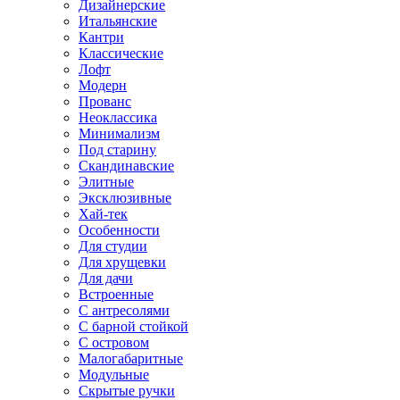
Дизайнерские
Итальянские
Кантри
Классические
Лофт
Модерн
Прованс
Неоклассика
Минимализм
Под старину
Скандинавские
Элитные
Эксклюзивные
Хай-тек
Особенности
Для студии
Для хрущевки
Для дачи
Встроенные
С антресолями
С барной стойкой
С островом
Малогабаритные
Модульные
Скрытые ручки