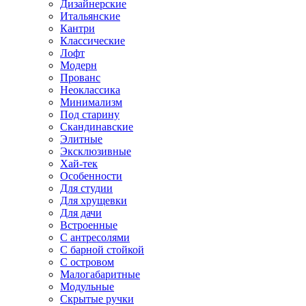
Дизайнерские
Итальянские
Кантри
Классические
Лофт
Модерн
Прованс
Неоклассика
Минимализм
Под старину
Скандинавские
Элитные
Эксклюзивные
Хай-тек
Особенности
Для студии
Для хрущевки
Для дачи
Встроенные
С антресолями
С барной стойкой
С островом
Малогабаритные
Модульные
Скрытые ручки